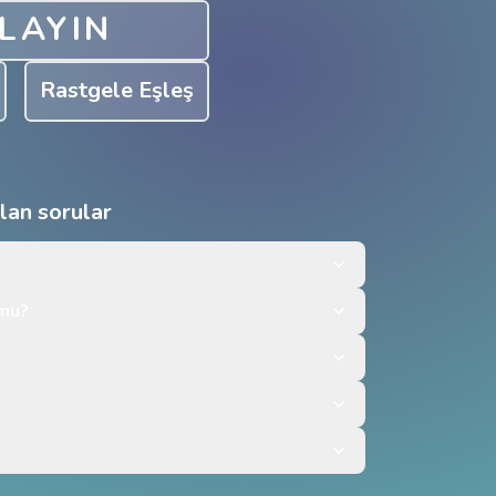
LAYIN
Rastgele Eşleş
ulan sorular
 mu?