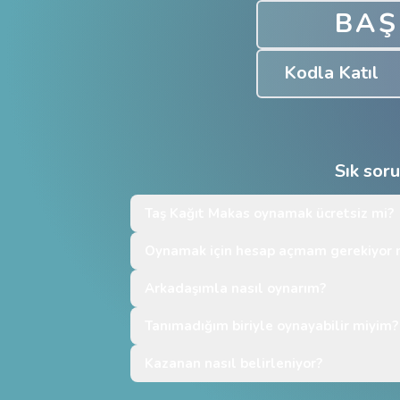
BAŞ
Kodla Katıl
Sık sor
Taş Kağıt Makas oynamak ücretsiz mi?
Oynamak için hesap açmam gerekiyor
Arkadaşımla nasıl oynarım?
Tanımadığım biriyle oynayabilir miyim?
Kazanan nasıl belirleniyor?